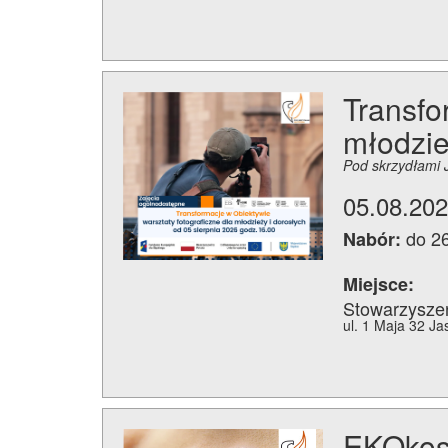
Transfo
młodzie
Pod skrzydłami 
05.08.202
do 2
Nabór:
Miejsce:
Stowarzysze
ul. 1 Maja 32 Ja
EKOkosm