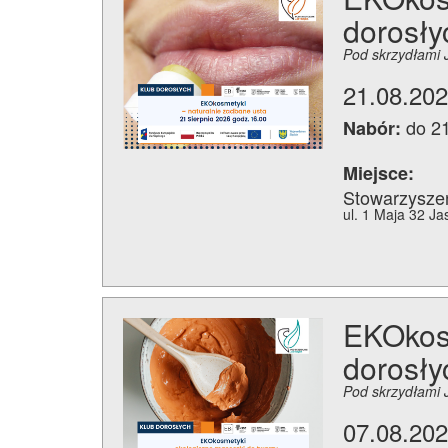
dorosły
Pod skrzydłami 
21.08.202
do 2
Nabór:
Miejsce:
Stowarzysze
ul. 1 Maja 32 Ja
EKOkosm
dorosły
Pod skrzydłami 
07.08.202