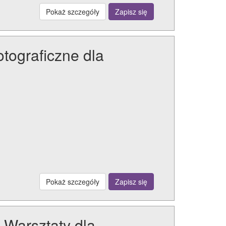
Pokaż szczegóły
Zapisz się
otograficzne dla
Pokaż szczegóły
Zapisz się
 Warsztaty dla