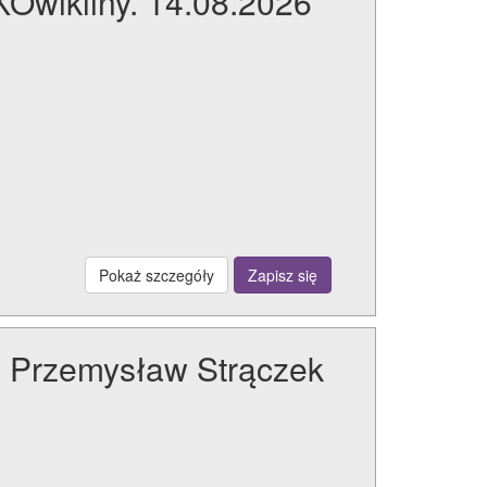
KOwikliny. 14.08.2026
Pokaż szczegóły
Zapisz się
: Przemysław Strączek