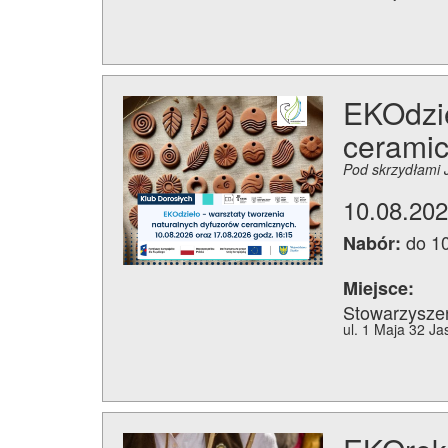
EKOdzie
ceramic
Pod skrzydłami 
10.08.202
do 1
Nabór:
Miejsce:
Stowarzysze
ul. 1 Maja 32 Ja