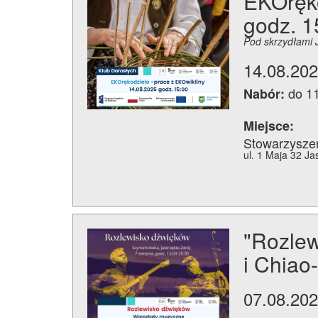
EKOręko
godz. 1
Pod skrzydłami 
14.08.202
do 1
Nabór:
Miejsce:
Stowarzysze
ul. 1 Maja 32 Ja
"Rozlew
i Chia
07.08.202