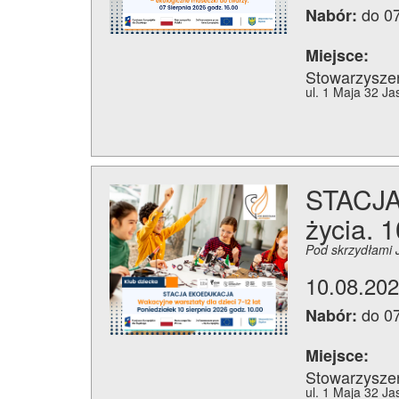
do 0
Nabór:
Miejsce:
Stowarzysze
ul. 1 Maja 32 Ja
STACJA 
życia. 
Pod skrzydłami 
10.08.202
do 0
Nabór:
Miejsce:
Stowarzysze
ul. 1 Maja 32 Ja