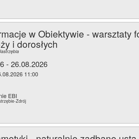
rmacje w Obiektywie - warsztaty f
ży i dorosłych
Jastrzębia
6 - 26.08.2026
6.08.2026 11:00
nie EBI
strzębie-Zdrój
etyki - naturalnie zadbane usta.